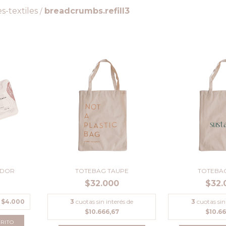
-textiles
breadcrumbs.refill3
/
ADOR
TOTEBAG TAUPE
TOTEBA
$32.000
$32.
e
$4.000
3
cuotas sin interés de
3
cuotas sin
$10.666,67
$10.6