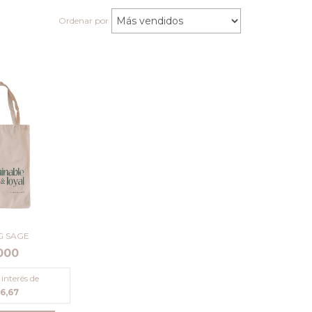
Ordenar por
G SAGE
000
 interés de
66,67