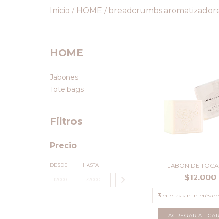
Inicio
HOME
breadcrumbs.aromatizadores
/
/
HOME
Jabones
Tote bags
Filtros
Precio
JABÓN DE TOC
DESDE
HASTA
$12.000
3
cuotas sin interés d