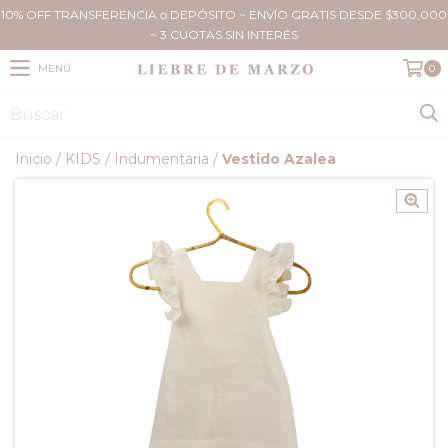
10% OFF TRANSFERENCIA o DEPÓSITO ~ ENVÍO GRATIS DESDE $300,000
~ 3 CUOTAS SIN INTERÉS
MENÚ
0
Inicio
/
KIDS
/
Indumentaria
/
Vestido Azalea